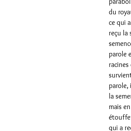
parabol
du roya
ce qui 
reçu la
semence
parole e
racines
survien
parole,
la semen
mais en 
étouffe
qui a r