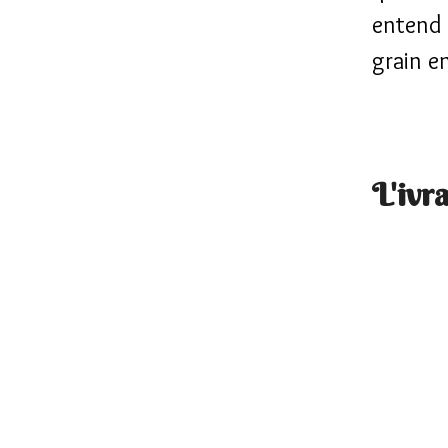
entend l
grain e
L'ivra