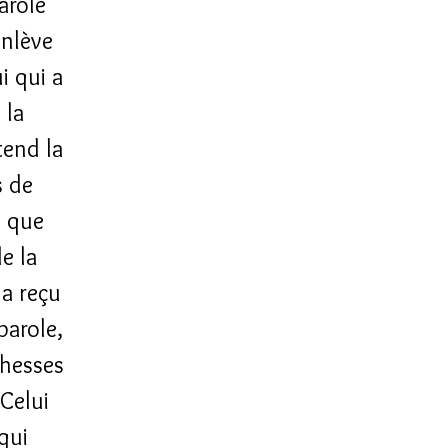
arole
enlève
i qui a
 la
tend la
s de
s que
e la
 a reçu
parole,
chesses
Celui
qui