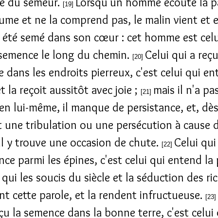
e du semeur.
Lorsqu'un homme écoute la p
[19]
ume et ne la comprend pas, le malin vient et 
a été semé dans son cœur : cet homme est celu
 semence le long du chemin.
Celui qui a reçu
[20]
 dans les endroits pierreux, c'est celui qui en
t la reçoit aussitôt avec joie ;
mais il n'a pa
[21]
 en lui-même, il manque de persistance, et, dè
t une tribulation ou une persécution à cause d
 il y trouve une occasion de chute.
Celui qui
[22]
ce parmi les épines, c'est celui qui entend la 
qui les soucis du siècle et la séduction des ri
nt cette parole, et la rendent infructueuse.
[23]
eçu la semence dans la bonne terre, c'est celui 