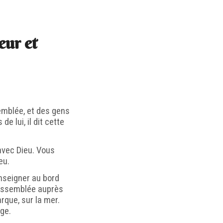
eur et
emblée, et des gens
e lui, il dit cette
vec Dieu. Vous
eu.
nseigner au bord
 assemblée auprès
arque, sur la mer.
age.