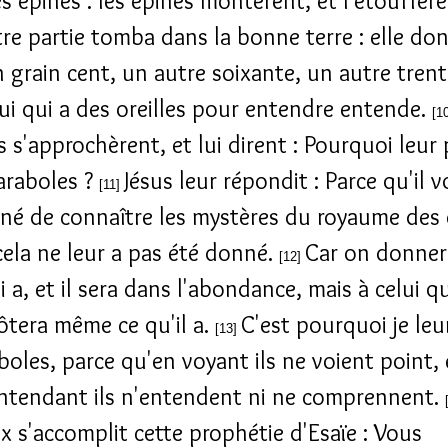
es épines : les épines montèrent, et l'étouffèr
re partie tomba dans la bonne terre : elle do
un grain cent, un autre soixante, un autre tren
ui qui a des oreilles pour entendre entende.
[1
s s'approchèrent, et lui dirent : Pourquoi leur 
araboles ?
Jésus leur répondit : Parce qu'il 
[11]
né de connaître les mystères du royaume des 
cela ne leur a pas été donné.
Car on donner
[12]
i a, et il sera dans l'abondance, mais à celui qu
ôtera même ce qu'il a.
C'est pourquoi je leu
[13]
boles, parce qu'en voyant ils ne voient point, 
ntendant ils n'entendent ni ne comprennent.
x s'accomplit cette prophétie d'Esaïe : Vous