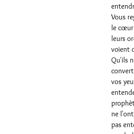
entendr
Vous re
le cœur
leurs or
voient d
Qu'ils 
convert
vos yeux
entend
prophèt
ne l'on
pas en