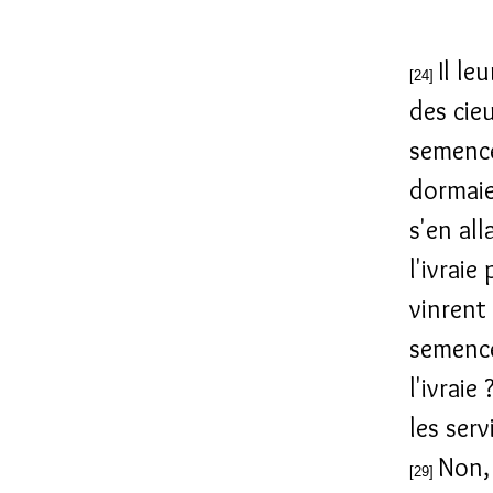
Il le
[24]
des cie
semenc
dormaie
s'en all
l'ivraie
vinrent
semence
l'ivraie 
les serv
Non, 
[29]