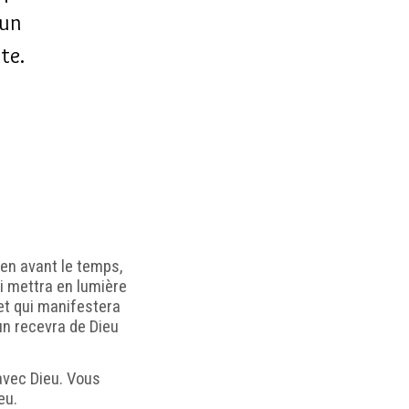
 un
te.
ien avant le temps,
ui mettra en lumière
et qui manifestera
n recevra de Dieu
vec Dieu. Vous
eu.