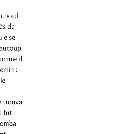
au bord
ès de
ule se
beaucoup
omme il
emin :
ie
e trouva
e fut
 tomba