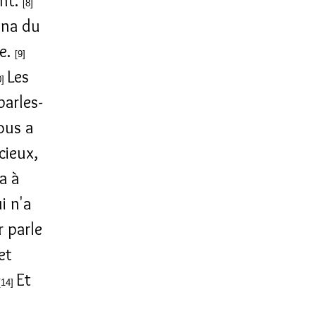
ent.
[8]
nna du
te.
[9]
Les
0]
parles-
vous a
cieux,
a à
i n'a
r parle
et
Et
[14]