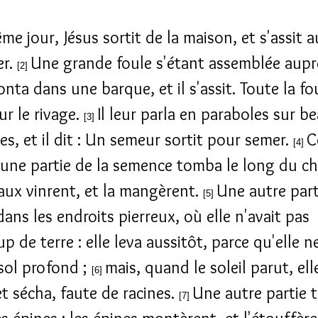
me jour, Jésus sortit de la maison, et s'assit 
er.
Une grande foule s'étant assemblée aupr
[2]
monta dans une barque, et il s'assit. Toute la fo
ur le rivage.
Il leur parla en paraboles sur 
[3]
es, et il dit : Un semeur sortit pour semer.
C
[4]
 une partie de la semence tomba le long du ch
eaux vinrent, et la mangèrent.
Une autre part
[5]
ans les endroits pierreux, où elle n'avait pas
 de terre : elle leva aussitôt, parce qu'elle n
sol profond ;
mais, quand le soleil parut, ell
[6]
et sécha, faute de racines.
Une autre partie
[7]