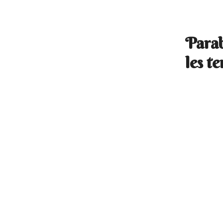
Parab
les te