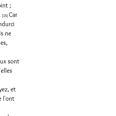
int ;
.
Car
[15]
ndurci
ls ne
les,
eux sont
'elles
yez, et
 l'ont