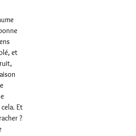
yaume
 bonne
gens
blé, et
uit,
maison
ne
de
 cela. Et
racher ?
e