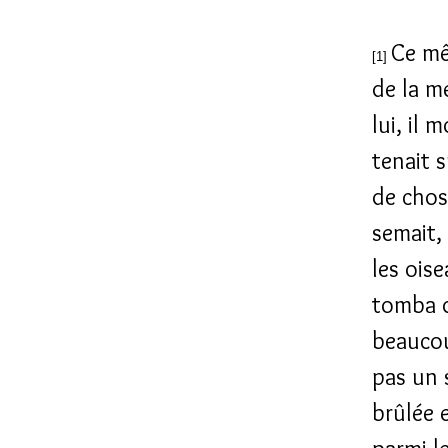
Ce mê
[1]
de la m
lui, il 
tenait s
de chos
semait,
les ois
tomba d
beaucoup
pas un 
brûlée 