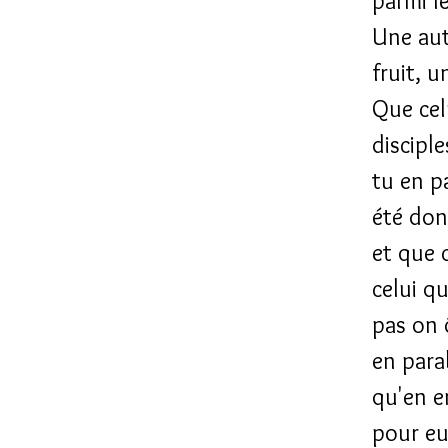
parmi l
Une aut
fruit, 
Que cel
disciple
tu en p
été don
et que 
celui qu
pas on 
en para
qu'en e
pour eu