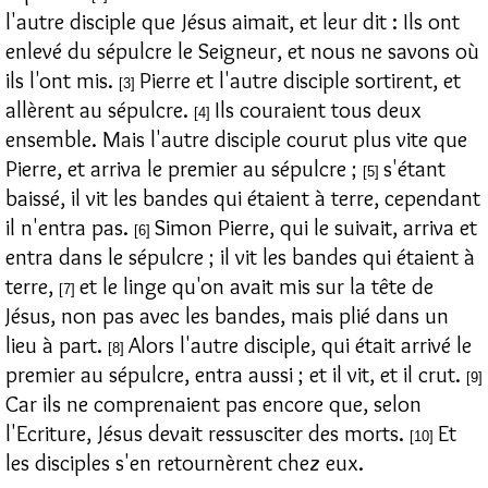
l'autre disciple que Jésus aimait, et leur dit : Ils ont
enlevé du sépulcre le Seigneur, et nous ne savons où
ils l'ont mis.
Pierre et l'autre disciple sortirent, et
[3]
allèrent au sépulcre.
Ils couraient tous deux
[4]
ensemble. Mais l'autre disciple courut plus vite que
Pierre, et arriva le premier au sépulcre ;
s'étant
[5]
baissé, il vit les bandes qui étaient à terre, cependant
il n'entra pas.
Simon Pierre, qui le suivait, arriva et
[6]
entra dans le sépulcre ; il vit les bandes qui étaient à
terre,
et le linge qu'on avait mis sur la tête de
[7]
Jésus, non pas avec les bandes, mais plié dans un
lieu à part.
Alors l'autre disciple, qui était arrivé le
[8]
premier au sépulcre, entra aussi ; et il vit, et il crut.
[9]
Car ils ne comprenaient pas encore que, selon
l'Ecriture, Jésus devait ressusciter des morts.
Et
[10]
les disciples s'en retournèrent chez eux.