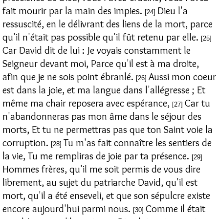
fait mourir par la main des impies.
Dieu l'a
[24]
ressuscité, en le délivrant des liens de la mort, parce
qu'il n'était pas possible qu'il fût retenu par elle.
[25]
Car David dit de lui : Je voyais constamment le
Seigneur devant moi, Parce qu'il est à ma droite,
afin que je ne sois point ébranlé.
Aussi mon coeur
[26]
est dans la joie, et ma langue dans l'allégresse ; Et
même ma chair reposera avec espérance,
Car tu
[27]
n'abandonneras pas mon âme dans le séjour des
morts, Et tu ne permettras pas que ton Saint voie la
corruption.
Tu m'as fait connaître les sentiers de
[28]
la vie, Tu me rempliras de joie par ta présence.
[29]
Hommes frères, qu'il me soit permis de vous dire
librement, au sujet du patriarche David, qu'il est
mort, qu'il a été enseveli, et que son sépulcre existe
encore aujourd'hui parmi nous.
Comme il était
[30]