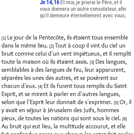
Jn 14, 16
Et moi, je prierai le Père, et il
vous donnera un autre consolateur, afin
qu'il demeure éternellement avec vous,
Le jour de la Pentecôte, ils étaient tous ensemble
[1]
dans le même lieu.
Tout à coup il vint du ciel un
[2]
bruit comme celui d'un vent impétueux, et il remplit
toute la maison où ils étaient assis.
Des langues,
[3]
semblables à des langues de feu, leur apparurent,
séparées les unes des autres, et se posèrent sur
chacun d'eux.
Et ils furent tous remplis du Saint
[4]
Esprit, et se mirent à parler en d'autres langues,
selon que l'Esprit leur donnait de s'exprimer.
Or, il
[5]
y avait en séjour à Jérusalem des Juifs, hommes
pieux, de toutes les nations qui sont sous le ciel.
[6]
Au bruit qui eut lieu, la multitude accourut, et elle