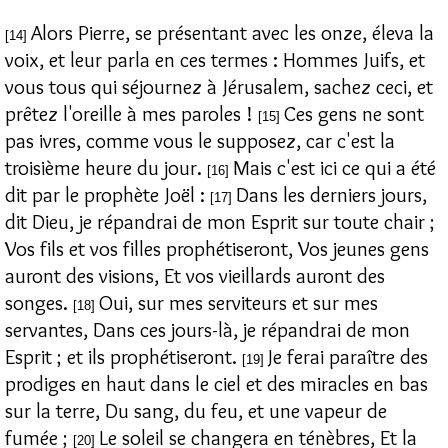
Alors Pierre, se présentant avec les onze, éleva la
[14]
voix, et leur parla en ces termes : Hommes Juifs, et
vous tous qui séjournez à Jérusalem, sachez ceci, et
prêtez l'oreille à mes paroles !
Ces gens ne sont
[15]
pas ivres, comme vous le supposez, car c'est la
troisième heure du jour.
Mais c'est ici ce qui a été
[16]
dit par le prophète Joël :
Dans les derniers jours,
[17]
dit Dieu, je répandrai de mon Esprit sur toute chair ;
Vos fils et vos filles prophétiseront, Vos jeunes gens
auront des visions, Et vos vieillards auront des
songes.
Oui, sur mes serviteurs et sur mes
[18]
servantes, Dans ces jours-là, je répandrai de mon
Esprit ; et ils prophétiseront.
Je ferai paraître des
[19]
prodiges en haut dans le ciel et des miracles en bas
sur la terre, Du sang, du feu, et une vapeur de
fumée ;
Le soleil se changera en ténèbres, Et la
[20]