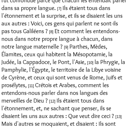
fut confondue parce que chacun les entendait parler
dans sa propre langue.
Ils étaient tous dans
[7]
l'étonnement et la surprise, et ils se disaient les uns
aux autres : Voici, ces gens qui parlent ne sont-ils
pas tous Galiléens ?
Et comment les entendons-
[8]
nous dans notre propre langue à chacun, dans
notre langue maternelle ?
Parthes, Mèdes,
[9]
Élamites, ceux qui habitent la Mésopotamie, la
Judée, la Cappadoce, le Pont, l'Asie,
la Phrygie, la
[10]
Pamphylie, l'Égypte, le territoire de la Libye voisine
de Cyrène, et ceux qui sont venus de Rome, Juifs et
prosélytes,
Crétois et Arabes, comment les
[11]
entendons-nous parler dans nos langues des
merveilles de Dieu ?
Ils étaient tous dans
[12]
l'étonnement, et, ne sachant que penser, ils se
disaient les uns aux autres : Que veut dire ceci ?
[13]
Mais d'autres se moquaient, et disaient : Ils sont