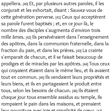
appellera.
Et, par plusieurs autres paroles, il les
[40]
conjurait et les exhortait, disant : Sauvez-vous de
cette génération perverse.
Ceux qui acceptèrent
[41]
sa parole furent baptisés ; et, en ce jour-là, le
nombre des disciples s'augmenta d'environ trois
mille âmes.
Ils persévéraient dans l'enseignement
[42]
des apôtres, dans la communion fraternelle, dans la
fraction du pain, et dans les prières.
La crainte
[43]
s'emparait de chacun, et il se faisait beaucoup de
prodiges et de miracles par les apôtres.
Tous ceux
[44]
qui croyaient étaient dans le même lieu, et ils avaient
tout en commun.
Ils vendaient leurs propriétés et
[45]
leurs biens, et ils en partageaient le produit entre
tous, selon les besoins de chacun.
Ils étaient
[46]
chaque jour tous ensemble assidus au temple, ils
rompaient le pain dans les maisons, et prenaient
leur nourriture avec joie et simplicité de cœur,