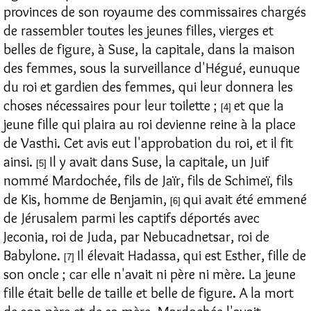
provinces de son royaume des commissaires chargés
de rassembler toutes les jeunes filles, vierges et
belles de figure, à Suse, la capitale, dans la maison
des femmes, sous la surveillance d'Hégué, eunuque
du roi et gardien des femmes, qui leur donnera les
choses nécessaires pour leur toilette ;
et que la
[4]
jeune fille qui plaira au roi devienne reine à la place
de Vasthi. Cet avis eut l'approbation du roi, et il fit
ainsi.
Il y avait dans Suse, la capitale, un Juif
[5]
nommé Mardochée, fils de Jaïr, fils de Schimeï, fils
de Kis, homme de Benjamin,
qui avait été emmené
[6]
de Jérusalem parmi les captifs déportés avec
Jeconia, roi de Juda, par Nebucadnetsar, roi de
Babylone.
Il élevait Hadassa, qui est Esther, fille de
[7]
son oncle ; car elle n'avait ni père ni mère. La jeune
fille était belle de taille et belle de figure. A la mort