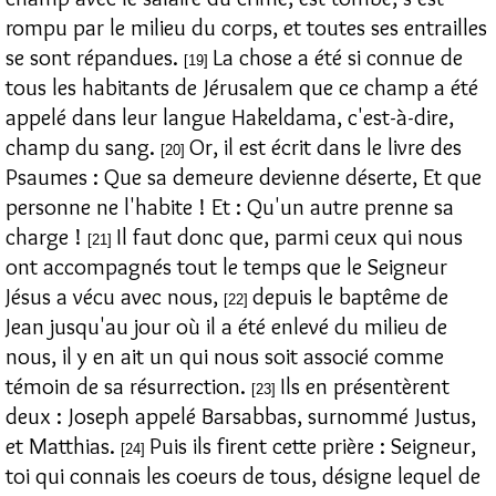
rompu par le milieu du corps, et toutes ses entrailles
se sont répandues.
La chose a été si connue de
[19]
tous les habitants de Jérusalem que ce champ a été
appelé dans leur langue Hakeldama, c'est-à-dire,
champ du sang.
Or, il est écrit dans le livre des
[20]
Psaumes : Que sa demeure devienne déserte, Et que
personne ne l'habite ! Et : Qu'un autre prenne sa
charge !
Il faut donc que, parmi ceux qui nous
[21]
ont accompagnés tout le temps que le Seigneur
Jésus a vécu avec nous,
depuis le baptême de
[22]
Jean jusqu'au jour où il a été enlevé du milieu de
nous, il y en ait un qui nous soit associé comme
témoin de sa résurrection.
Ils en présentèrent
[23]
deux : Joseph appelé Barsabbas, surnommé Justus,
et Matthias.
Puis ils firent cette prière : Seigneur,
[24]
toi qui connais les coeurs de tous, désigne lequel de