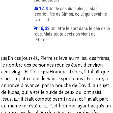
Jn 12, 4
Un de ses disciples, Judas
Iscariot, fils de Simon, celui qui devait le
livrer, dit :
Pr 16, 33
On jette le sort dans le pan de la
robe, Mais toute décision vient de
l'Éternel.
En ces jours-là, Pierre se leva au milieu des frères,
[15]
le nombre des personnes réunies étant d'environ
cent vingt. Et il dit :
Hommes frères, il fallait que
[16]
s'accomplît ce que le Saint Esprit, dans l'Écriture, a
annoncé d'avance, par la bouche de David, au sujet
de Judas, qui a été le guide de ceux qui ont saisi
Jésus.
Il était compté parmi nous, et il avait part
[17]
au même ministère.
Cet homme, ayant acquis un
[18]
champ avec le salaire du crime, est tombé, s'est