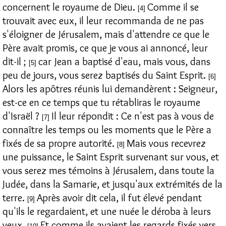
concernent le royaume de Dieu.
Comme il se
[4]
trouvait avec eux, il leur recommanda de ne pas
s'éloigner de Jérusalem, mais d'attendre ce que le
Père avait promis, ce que je vous ai annoncé, leur
dit-il ;
car Jean a baptisé d'eau, mais vous, dans
[5]
peu de jours, vous serez baptisés du Saint Esprit.
[6]
Alors les apôtres réunis lui demandèrent : Seigneur,
est-ce en ce temps que tu rétabliras le royaume
d'Israël ?
Il leur répondit : Ce n'est pas à vous de
[7]
connaître les temps ou les moments que le Père a
fixés de sa propre autorité.
Mais vous recevrez
[8]
une puissance, le Saint Esprit survenant sur vous, et
vous serez mes témoins à Jérusalem, dans toute la
Judée, dans la Samarie, et jusqu'aux extrémités de la
terre.
Après avoir dit cela, il fut élevé pendant
[9]
qu'ils le regardaient, et une nuée le déroba à leurs
yeux.
Et comme ils avaient les regards fixés vers