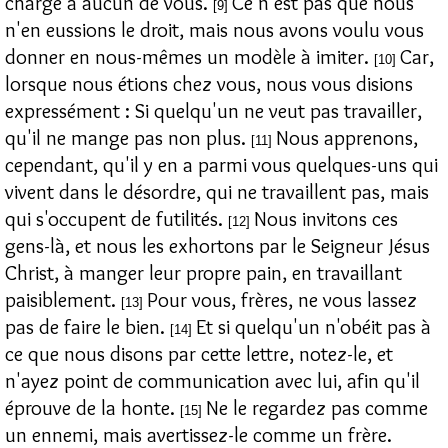
charge à aucun de vous.
Ce n'est pas que nous
[9]
n'en eussions le droit, mais nous avons voulu vous
donner en nous-mêmes un modèle à imiter.
Car,
[10]
lorsque nous étions chez vous, nous vous disions
expressément : Si quelqu'un ne veut pas travailler,
qu'il ne mange pas non plus.
Nous apprenons,
[11]
cependant, qu'il y en a parmi vous quelques-uns qui
vivent dans le désordre, qui ne travaillent pas, mais
qui s'occupent de futilités.
Nous invitons ces
[12]
gens-là, et nous les exhortons par le Seigneur Jésus
Christ, à manger leur propre pain, en travaillant
paisiblement.
Pour vous, frères, ne vous lassez
[13]
pas de faire le bien.
Et si quelqu'un n'obéit pas à
[14]
ce que nous disons par cette lettre, notez-le, et
n'ayez point de communication avec lui, afin qu'il
éprouve de la honte.
Ne le regardez pas comme
[15]
un ennemi, mais avertissez-le comme un frère.