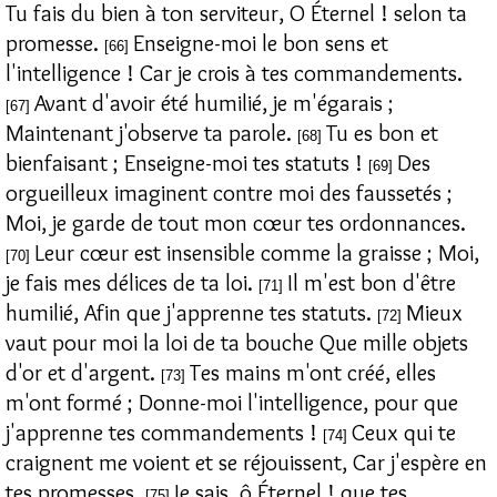
Tu fais du bien à ton serviteur, O Éternel ! selon ta
promesse.
Enseigne-moi le bon sens et
[66]
l'intelligence ! Car je crois à tes commandements.
Avant d'avoir été humilié, je m'égarais ;
[67]
Maintenant j'observe ta parole.
Tu es bon et
[68]
bienfaisant ; Enseigne-moi tes statuts !
Des
[69]
orgueilleux imaginent contre moi des faussetés ;
Moi, je garde de tout mon cœur tes ordonnances.
Leur cœur est insensible comme la graisse ; Moi,
[70]
je fais mes délices de ta loi.
Il m'est bon d'être
[71]
humilié, Afin que j'apprenne tes statuts.
Mieux
[72]
vaut pour moi la loi de ta bouche Que mille objets
d'or et d'argent.
Tes mains m'ont créé, elles
[73]
m'ont formé ; Donne-moi l'intelligence, pour que
j'apprenne tes commandements !
Ceux qui te
[74]
craignent me voient et se réjouissent, Car j'espère en
tes promesses.
Je sais, ô Éternel ! que tes
[75]