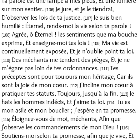
Ta parole est une lampe à mes pieds, Et une lumière
sur mon sentier.
Je jure, et je le tiendrai,
[106]
D'observer les lois de ta justice.
Je suis bien
[107]
humilié : Éternel, rends-moi la vie selon ta parole !
Agrée, ô Éternel ! les sentiments que ma bouche
[108]
exprime, Et enseigne-moi tes lois !
Ma vie est
[109]
continuellement exposée, Et je n'oublie point ta loi.
Des méchants me tendent des pièges, Et je ne
[110]
m'égare pas loin de tes ordonnances.
Tes
[111]
préceptes sont pour toujours mon héritage, Car ils
sont la joie de mon cœur.
J'incline mon cœur à
[112]
pratiquer tes statuts, Toujours, jusqu'à la fin.
Je
[113]
hais les hommes indécis, Et j'aime ta loi.
Tu es
[114]
mon asile et mon bouclier ; J'espère en ta promesse.
Éloignez-vous de moi, méchants, Afin que
[115]
j'observe les commandements de mon Dieu !
[116]
Soutiens-moi selon ta promesse, afin que je vive, Et