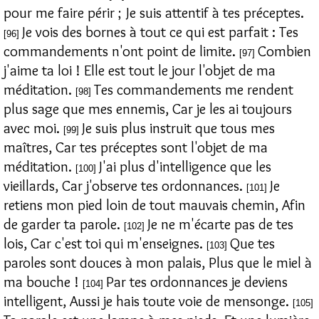
pour me faire périr ; Je suis attentif à tes préceptes.
Je vois des bornes à tout ce qui est parfait : Tes
[96]
commandements n'ont point de limite.
Combien
[97]
j'aime ta loi ! Elle est tout le jour l'objet de ma
méditation.
Tes commandements me rendent
[98]
plus sage que mes ennemis, Car je les ai toujours
avec moi.
Je suis plus instruit que tous mes
[99]
maîtres, Car tes préceptes sont l'objet de ma
méditation.
J'ai plus d'intelligence que les
[100]
vieillards, Car j'observe tes ordonnances.
Je
[101]
retiens mon pied loin de tout mauvais chemin, Afin
de garder ta parole.
Je ne m'écarte pas de tes
[102]
lois, Car c'est toi qui m'enseignes.
Que tes
[103]
paroles sont douces à mon palais, Plus que le miel à
ma bouche !
Par tes ordonnances je deviens
[104]
intelligent, Aussi je hais toute voie de mensonge.
[105]