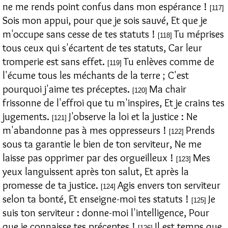
ne me rends point confus dans mon espérance !
[117]
Sois mon appui, pour que je sois sauvé, Et que je
m'occupe sans cesse de tes statuts !
Tu méprises
[118]
tous ceux qui s'écartent de tes statuts, Car leur
tromperie est sans effet.
Tu enlèves comme de
[119]
l'écume tous les méchants de la terre ; C'est
pourquoi j'aime tes préceptes.
Ma chair
[120]
frissonne de l'effroi que tu m'inspires, Et je crains tes
jugements.
J'observe la loi et la justice : Ne
[121]
m'abandonne pas à mes oppresseurs !
Prends
[122]
sous ta garantie le bien de ton serviteur, Ne me
laisse pas opprimer par des orgueilleux !
Mes
[123]
yeux languissent après ton salut, Et après la
promesse de ta justice.
Agis envers ton serviteur
[124]
selon ta bonté, Et enseigne-moi tes statuts !
Je
[125]
suis ton serviteur : donne-moi l'intelligence, Pour
que je connaisse tes préceptes !
Il est temps que
[126]