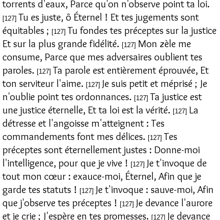
torrents d'eaux, Parce qu'on n'observe point ta loi.
Tu es juste, ô Éternel ! Et tes jugements sont
[127]
équitables ;
Tu fondes tes préceptes sur la justice
[127]
Et sur la plus grande fidélité.
Mon zèle me
[127]
consume, Parce que mes adversaires oublient tes
paroles.
Ta parole est entièrement éprouvée, Et
[127]
ton serviteur l'aime.
Je suis petit et méprisé ; Je
[127]
n'oublie point tes ordonnances.
Ta justice est
[127]
une justice éternelle, Et ta loi est la vérité.
La
[127]
détresse et l'angoisse m'atteignent : Tes
commandements font mes délices.
Tes
[127]
préceptes sont éternellement justes : Donne-moi
l'intelligence, pour que je vive !
Je t'invoque de
[127]
tout mon cœur : exauce-moi, Éternel, Afin que je
garde tes statuts !
Je t'invoque : sauve-moi, Afin
[127]
que j'observe tes préceptes !
Je devance l'aurore
[127]
et je crie ; J'espère en tes promesses.
Je devance
[127]