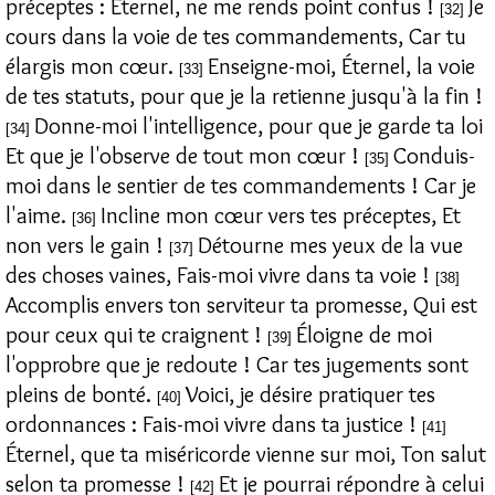
préceptes : Éternel, ne me rends point confus !
Je
[32]
cours dans la voie de tes commandements, Car tu
élargis mon cœur.
Enseigne-moi, Éternel, la voie
[33]
de tes statuts, pour que je la retienne jusqu'à la fin !
Donne-moi l'intelligence, pour que je garde ta loi
[34]
Et que je l'observe de tout mon cœur !
Conduis-
[35]
moi dans le sentier de tes commandements ! Car je
l'aime.
Incline mon cœur vers tes préceptes, Et
[36]
non vers le gain !
Détourne mes yeux de la vue
[37]
des choses vaines, Fais-moi vivre dans ta voie !
[38]
Accomplis envers ton serviteur ta promesse, Qui est
pour ceux qui te craignent !
Éloigne de moi
[39]
l'opprobre que je redoute ! Car tes jugements sont
pleins de bonté.
Voici, je désire pratiquer tes
[40]
ordonnances : Fais-moi vivre dans ta justice !
[41]
Éternel, que ta miséricorde vienne sur moi, Ton salut
selon ta promesse !
Et je pourrai répondre à celui
[42]