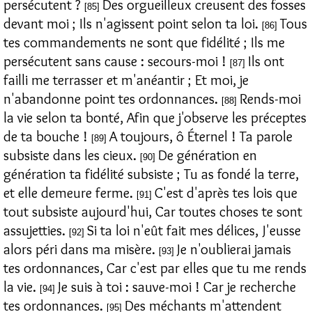
persécutent ?
Des orgueilleux creusent des fosses
[85]
devant moi ; Ils n'agissent point selon ta loi.
Tous
[86]
tes commandements ne sont que fidélité ; Ils me
persécutent sans cause : secours-moi !
Ils ont
[87]
failli me terrasser et m'anéantir ; Et moi, je
n'abandonne point tes ordonnances.
Rends-moi
[88]
la vie selon ta bonté, Afin que j'observe les préceptes
de ta bouche !
A toujours, ô Éternel ! Ta parole
[89]
subsiste dans les cieux.
De génération en
[90]
génération ta fidélité subsiste ; Tu as fondé la terre,
et elle demeure ferme.
C'est d'après tes lois que
[91]
tout subsiste aujourd'hui, Car toutes choses te sont
assujetties.
Si ta loi n'eût fait mes délices, J'eusse
[92]
alors péri dans ma misère.
Je n'oublierai jamais
[93]
tes ordonnances, Car c'est par elles que tu me rends
la vie.
Je suis à toi : sauve-moi ! Car je recherche
[94]
tes ordonnances.
Des méchants m'attendent
[95]