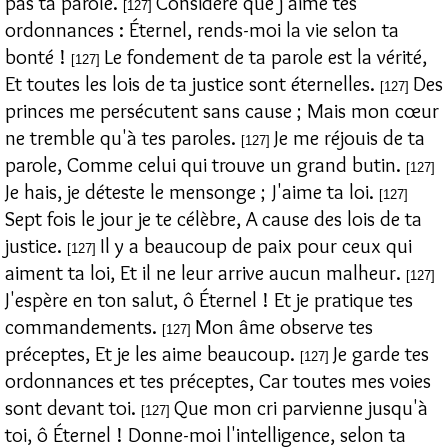
pas ta parole.
Considère que j'aime tes
[127]
ordonnances : Éternel, rends-moi la vie selon ta
bonté !
Le fondement de ta parole est la vérité,
[127]
Et toutes les lois de ta justice sont éternelles.
Des
[127]
princes me persécutent sans cause ; Mais mon cœur
ne tremble qu'à tes paroles.
Je me réjouis de ta
[127]
parole, Comme celui qui trouve un grand butin.
[127]
Je hais, je déteste le mensonge ; J'aime ta loi.
[127]
Sept fois le jour je te célèbre, A cause des lois de ta
justice.
Il y a beaucoup de paix pour ceux qui
[127]
aiment ta loi, Et il ne leur arrive aucun malheur.
[127]
J'espère en ton salut, ô Éternel ! Et je pratique tes
commandements.
Mon âme observe tes
[127]
préceptes, Et je les aime beaucoup.
Je garde tes
[127]
ordonnances et tes préceptes, Car toutes mes voies
sont devant toi.
Que mon cri parvienne jusqu'à
[127]
toi, ô Éternel ! Donne-moi l'intelligence, selon ta