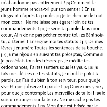
m'abandonne pas entièrement !
Comment le
[9]
jeune homme rendra-t-il pur son sentier ? En se
dirigeant d'après ta parole.
Je te cherche de tout
[10]
mon cœur : Ne me laisse pas égarer loin de tes
commandements !
Je serre ta parole dans mon
[11]
cœur, Afin de ne pas pécher contre toi.
Béni sois-
[12]
tu, ô Éternel ! Enseigne-moi tes statuts !
De mes
[13]
lèvres j'énumère Toutes les sentences de ta bouche.
Je me réjouis en suivant tes préceptes, Comme si
[14]
je possédais tous les trésors.
Je médite tes
[15]
ordonnances, J'ai tes sentiers sous les yeux.
Je
[16]
fais mes délices de tes statuts, Je n'oublie point ta
parole.
Fais du bien à ton serviteur, pour que je
[17]
vive Et que j'observe ta parole !
Ouvre mes yeux,
[18]
pour que je contemple Les merveilles de ta loi !
Je
[19]
suis un étranger sur la terre : Ne me cache pas tes
commandements !
Mon âme est brisée par le
[20]