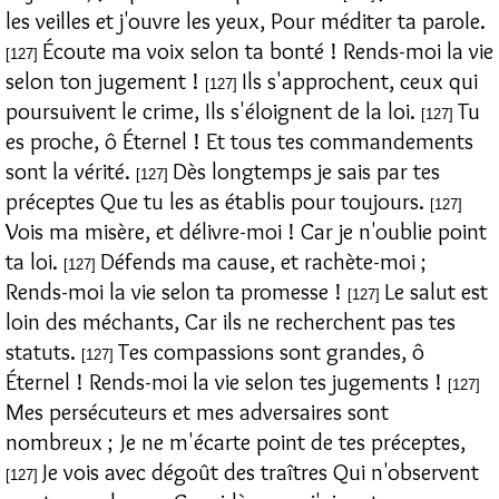
les veilles et j'ouvre les yeux, Pour méditer ta parole.
Écoute ma voix selon ta bonté ! Rends-moi la vie
[127]
selon ton jugement !
Ils s'approchent, ceux qui
[127]
poursuivent le crime, Ils s'éloignent de la loi.
Tu
[127]
es proche, ô Éternel ! Et tous tes commandements
sont la vérité.
Dès longtemps je sais par tes
[127]
préceptes Que tu les as établis pour toujours.
[127]
Vois ma misère, et délivre-moi ! Car je n'oublie point
ta loi.
Défends ma cause, et rachète-moi ;
[127]
Rends-moi la vie selon ta promesse !
Le salut est
[127]
loin des méchants, Car ils ne recherchent pas tes
statuts.
Tes compassions sont grandes, ô
[127]
Éternel ! Rends-moi la vie selon tes jugements !
[127]
Mes persécuteurs et mes adversaires sont
nombreux ; Je ne m'écarte point de tes préceptes,
Je vois avec dégoût des traîtres Qui n'observent
[127]