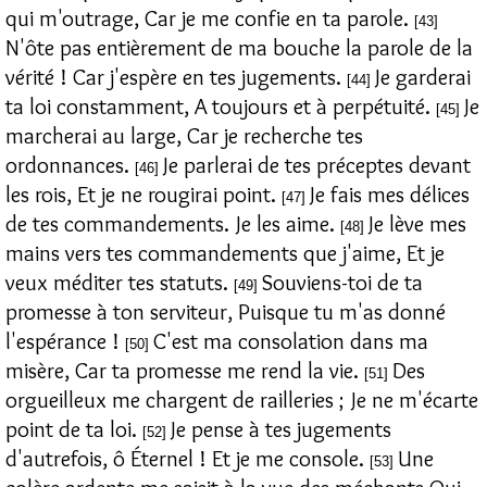
qui m'outrage, Car je me confie en ta parole.
[43]
N'ôte pas entièrement de ma bouche la parole de la
vérité ! Car j'espère en tes jugements.
Je garderai
[44]
ta loi constamment, A toujours et à perpétuité.
Je
[45]
marcherai au large, Car je recherche tes
ordonnances.
Je parlerai de tes préceptes devant
[46]
les rois, Et je ne rougirai point.
Je fais mes délices
[47]
de tes commandements. Je les aime.
Je lève mes
[48]
mains vers tes commandements que j'aime, Et je
veux méditer tes statuts.
Souviens-toi de ta
[49]
promesse à ton serviteur, Puisque tu m'as donné
l'espérance !
C'est ma consolation dans ma
[50]
misère, Car ta promesse me rend la vie.
Des
[51]
orgueilleux me chargent de railleries ; Je ne m'écarte
point de ta loi.
Je pense à tes jugements
[52]
d'autrefois, ô Éternel ! Et je me console.
Une
[53]