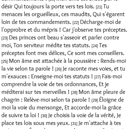
désir Qui toujours la porte vers tes lois.
Tu
[21]
menaces les orgueilleux, ces maudits, Qui s'égarent
loin de tes commandements.
Décharge-moi de
[22]
l'opprobre et du mépris ! Car j'observe tes préceptes.
Des princes ont beau s'asseoir et parler contre
[23]
moi, Ton serviteur médite tes statuts.
Tes
[24]
préceptes font mes délices, Ce sont mes conseillers.
Mon âme est attachée à la poussière : Rends-moi
[25]
la vie selon ta parole !
Je raconte mes voies, et tu
[26]
m'exauces : Enseigne-moi tes statuts !
Fais-moi
[27]
comprendre la voie de tes ordonnances, Et je
méditerai sur tes merveilles !
Mon âme pleure de
[28]
chagrin : Relève-moi selon ta parole !
Éloigne de
[29]
moi la voie du mensonge, Et accorde-moi la grâce
de suivre ta loi !
Je choisis la voie de la vérité, Je
[30]
place tes lois sous mes yeux.
Je m'attache à tes
[31]