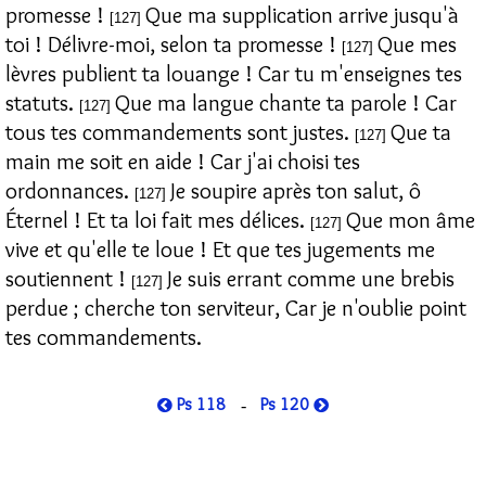
promesse !
Que ma supplication arrive jusqu'à
[127]
toi ! Délivre-moi, selon ta promesse !
Que mes
[127]
lèvres publient ta louange ! Car tu m'enseignes tes
statuts.
Que ma langue chante ta parole ! Car
[127]
tous tes commandements sont justes.
Que ta
[127]
main me soit en aide ! Car j'ai choisi tes
ordonnances.
Je soupire après ton salut, ô
[127]
Éternel ! Et ta loi fait mes délices.
Que mon âme
[127]
vive et qu'elle te loue ! Et que tes jugements me
soutiennent !
Je suis errant comme une brebis
[127]
perdue ; cherche ton serviteur, Car je n'oublie point
tes commandements.
Ps 118
Ps 120
-