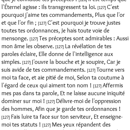
l'Éternel agisse : Ils transgressent ta loi.
C'est
[127]
pourquoi j'aime tes commandements, Plus que l'or
et que l'or fin ;
C'est pourquoi je trouve justes
[127]
toutes tes ordonnances, Je hais toute voie de
mensonge.
Tes préceptes sont admirables : Aussi
[127]
mon âme les observe.
La révélation de tes
[127]
paroles éclaire, Elle donne de l'intelligence aux
simples.
J'ouvre la bouche et je soupire, Car je
[127]
suis avide de tes commandements.
Tourne vers
[127]
moi ta face, et aie pitié de moi, Selon ta coutume à
l'égard de ceux qui aiment ton nom !
Affermis
[127]
mes pas dans ta parole, Et ne laisse aucune iniquité
dominer sur moi !
Délivre-moi de l'oppression
[127]
des hommes, Afin que je garde tes ordonnances !
Fais luire ta face sur ton serviteur, Et enseigne-
[127]
moi tes statuts !
Mes yeux répandent des
[127]