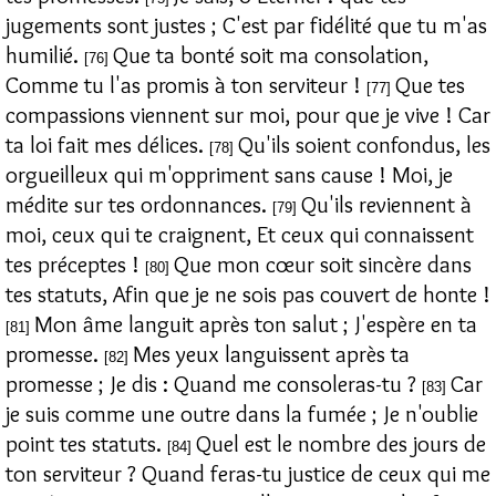
jugements sont justes ; C'est par fidélité que tu m'as
humilié.
Que ta bonté soit ma consolation,
[76]
Comme tu l'as promis à ton serviteur !
Que tes
[77]
compassions viennent sur moi, pour que je vive ! Car
ta loi fait mes délices.
Qu'ils soient confondus, les
[78]
orgueilleux qui m'oppriment sans cause ! Moi, je
médite sur tes ordonnances.
Qu'ils reviennent à
[79]
moi, ceux qui te craignent, Et ceux qui connaissent
tes préceptes !
Que mon cœur soit sincère dans
[80]
tes statuts, Afin que je ne sois pas couvert de honte !
Mon âme languit après ton salut ; J'espère en ta
[81]
promesse.
Mes yeux languissent après ta
[82]
promesse ; Je dis : Quand me consoleras-tu ?
Car
[83]
je suis comme une outre dans la fumée ; Je n'oublie
point tes statuts.
Quel est le nombre des jours de
[84]
ton serviteur ? Quand feras-tu justice de ceux qui me