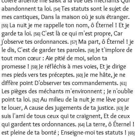
colère ardente me saisit à la vue des méchants Qui
abandonnent ta loi.
Tes statuts sont le sujet de
[54]
mes cantiques, Dans la maison où je suis étranger.
La nuit je me rappelle ton nom, ô Éternel ! Et je
[55]
garde ta loi.
C'est là ce qui m'est propre, Car
[56]
j'observe tes ordonnances.
Ma part, ô Éternel ! je
[57]
le dis, C'est de garder tes paroles.
Je t'implore de
[58]
tout mon cœur : Aie pitié de moi, selon ta
promesse !
Je réfléchis à mes voies, Et je dirige
[59]
mes pieds vers tes préceptes.
Je me hâte, je ne
[60]
diffère point D'observer tes commandements.
[61]
Les pièges des méchants m'environnent ; Je n'oublie
point ta loi.
Au milieu de la nuit je me lève pour
[62]
te louer, A cause des jugements de ta justice.
Je
[63]
suis l'ami de tous ceux qui te craignent, Et de ceux
qui gardent tes ordonnances.
La terre, ô Éternel !
[64]
est pleine de ta bonté ; Enseigne-moi tes statuts !
[65]