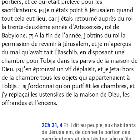
portiers, et ce qui était prélevé pour les
sacrificateurs.
Je n'étais point à Jérusalem quand
[6]
tout cela eut lieu, car j'étais retourné auprès du roi
la trente-deuxième année d'Artaxerxès, roi de
Babylone.
A la fin de l'année, j'obtins du roi la
[7]
permission de revenir à Jérusalem, et je m'aperçus
du mal qu'avait fait Éliaschib, en disposant une
chambre pour Tobija dans les parvis de la maison de
Dieu.
J'en éprouvai un vif déplaisir, et je jetai hors
[8]
de la chambre tous les objets qui appartenaient à
Tobija ;
j'ordonnai qu'on purifiât les chambres, et
[9]
j'y replaçai les ustensiles de la maison de Dieu, les
offrandes et l'encens.
2Ch 31, 4
Et il dit au peuple, aux habitants
de Jérusalem, de donner la portion des
sacrificateurs et des Lévites, afin qu'ils