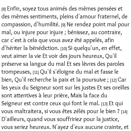
Enfin, soyez tous animés des mêmes pensées et
[8]
des mêmes sentiments, pleins d'amour fraternel, de
compassion, d'humilité.
Ne rendez point mal pour
[9]
mal, ou injure pour injure ; bénissez, au contraire,
car c'est à cela que vous avez été appelés, afin
d'hériter la bénédiction.
Si quelqu'un, en effet,
[10]
veut aimer la vie Et voir des jours heureux, Qu'il
préserve sa langue du mal Et ses lèvres des paroles
trompeuses,
Qu'il s'éloigne du mal et fasse le
[11]
bien, Qu'il recherche la paix et la poursuive ;
Car
[12]
les yeux du Seigneur sont sur les justes Et ses oreilles
sont attentives à leur prière, Mais la face du
Seigneur est contre ceux qui font le mal.
Et qui
[13]
vous maltraitera, si vous êtes zélés pour le bien ?
[14]
D'ailleurs, quand vous souffririez pour la justice,
vous seriez heureux. N'ayez d'eux aucune crainte, et